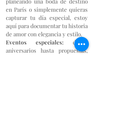
planeando una boda de destino
en París o simplemente quieras
capturar tu día especial, estoy
aquí para documentar tu historia
de amor con elegancia y estilo.
Eventos especiales:
desde
aniversarios hasta propuestas,
estoy lista para ser parte de
cualquier momento
extraordinario en tu vida,
asegurándome de que esté
bellamente documentado.
Tu tiempo en París es valioso y
estoy comprometida a
asegurarme de que tengas